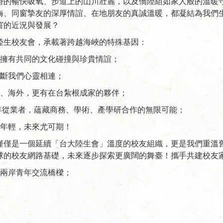
時的暢快吸氧、步道上的山川壯麗，以及僑陸組如家人般的溫暖
誨、同窗摯友的深厚情誼、在地朋友的真誠溫暖，都凝結為我們
窗的近況與發展？
陸生校友會，承載著跨越海峽的特殊基因：
擁有共同的文化碰撞與珍貴情誼；
斷我們心靈相連；
、海外，更有在台紮根成家的夥伴；
年從業者，蘊藏商務、學術、產學研合作的無限可能；
年輕，未來尤可期！
僅僅是一個延續「台大陸生會」溫度的校友組織，更是我們重溫
球的校友網路基礎，未來逐步探索更廣闊的舞臺！攜手共建校友
兩岸青年交流橋樑；