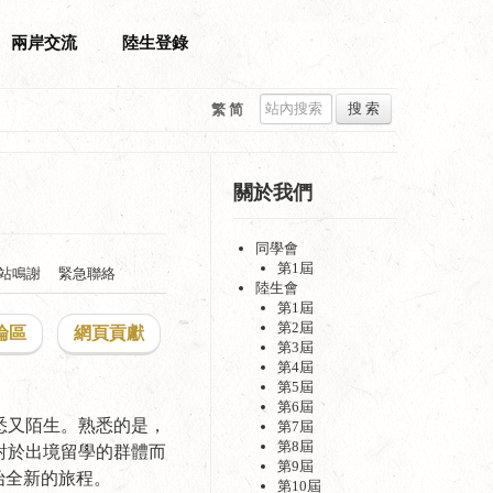
兩岸交流
陸生登錄
搜 索
繁
简
關於我們
同學會
第1屆
站鳴謝
緊急聯絡
陸生會
第1屆
第2屆
論區
網頁貢獻
第3屆
第4屆
第5屆
第6屆
悉又陌生。熟悉的是，
第7屆
第8屆
對於出境留學的群體而
第9屆
始全新的旅程。
第10屆