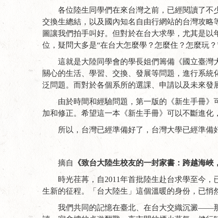
各位陸生同學們在來台灣之前，已經閱讀了不少
交換生總結，以及國內知名自由行網站的台灣攻略
圖讓我們拍手叫好。但對於在台大求學，尤其是以
位，疑問大多是“在台大怎麼學？怎麼住？怎麼玩？
這就是大陸同學會的學長姐們籌備《國立臺灣
關心的生活、學習、交換、發展等問題，進行系統
泛問題。而對於各個系所的選課、申請以及未來發
由於時間和經驗問題，第一版的《新生手冊》
加和修正。希望這一本《新生手冊》可以不斷進化
所以，台灣已經準備好了，台灣大學已經準備
摘自
《致台大陸生校友的一封家書：跨越海峽
時光荏苒，自2011年首批陸生赴台求學至今
生新的征程。「台大陸生」這個溫暖的身份，已悄
我們共同的記憶在臺北、在台大交織沉澱——