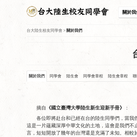
關於我
台大陸生校友同學會
>
關於我們
關於我們
同學會
陸生會
同學會章程
陸生會章程
聯
摘自
《國立臺灣大學陸生新生迎新手冊》
：
各位即將赴台和已經在台的陸生同學們，當我
這是一片蘊藏深厚中華文化的土地，這會是我們不
言，短短開放了幾年的台灣還是充滿了未知。相較於