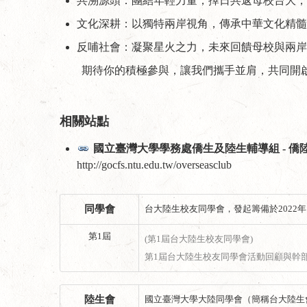
共溯源頭：團結年輕力量，擇日共返母校台大；
文化深耕：以獨特兩岸視角，傳承中華文化精髓
反哺社會：凝聚星火之力，未來回饋母校與兩岸
期待你的積極參與，讓我們攜手並肩，共同開
相關站點
國立臺灣大學學務處僑生及陸生輔導組 - 僑
http://gocfs.ntu.edu.tw/overseasclub
同學會
台大陸生校友同學會，發起籌備於2022年1
第1屆
(第1屆台大陸生校友同學會)
第1屆台大陸生校友同學會活動回顧與幹
陸生會
國立臺灣大學大陸同學會（簡稱台大陸生會