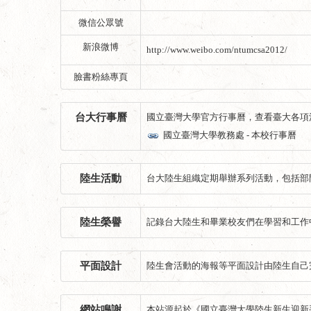
微信公眾號
新浪微博
http://www.weibo.com/ntumcsa2012/
臉書粉絲專頁
台大行事曆
國立臺灣大學官方行事曆，查看臺大各項
國立臺灣大學教務處 - 本校行事曆
陸生活動
台大陸生組織定期舉辦系列活動，包括部
陸生榮譽
記錄台大陸生和畢業校友們在學習和工作
平面設計
陸生會活動的海報等平面設計由陸生自己
網站鳴謝
本站源起於《國立臺灣大學陸生新生迎新