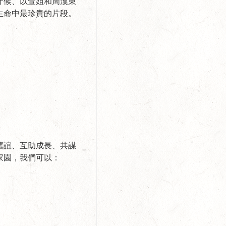
守候、以萱姐和周漢東
生命中最珍貴的片段。
舊誼、互助成長、共謀
家園，我們可以：