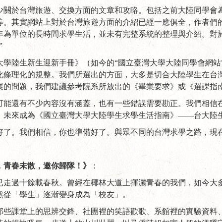
關於台灣旅遊、交換方面的文章和攻略。包括之前大陸同學會為
等。其實網站上對於台灣旅遊方面的介紹已經一應俱全，作者們
年為單位的長時間求學生活，並未有完整系統的整理與介紹。對
”
大學陸生新生迎新手冊》（如今的“國立臺灣大學大陸同學會網站
化條理化的規整。我們所選出的方面，大多是切合大陸學生在台
展的問題，我們建議參考院系所放出的《畢業要求》或《選課指
可能還有不少內容沒有涵蓋，也有一些錯誤需要勘正。我們相信
，未來成為《國立臺灣大學大陸學生求學生活指南》——台大陸
好了。我們相信，你也準備好了。與眾不同的台灣求學之路，現
，青春未散，邀你歸隊！》
：
，已走過十餘載春秋。曾經在椰林大道上揮灑青春的我們，如今大
然從「學生」逐漸變身成為「校友」。
那些課堂上的思辨交鋒、社團裡的笑語歡歌、系館裡的實驗資料、