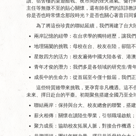
讀、宿舍樓的桌遊酣戰、夜市間的煙火蒸氣、健行
主任等無微不至的貼心關懷，還有師長們的諄諄教
你是否也時常懷念那段時光？是否也關心著昔日同
為了將這份珍貴的聯結延續，我們籌建了台大
兩岸記憶的紐帶：在台求學的獨特經歷，讓我們
地理隔閡的挑戰：母校在台、校友在陸，卻阻不
星散四方的活力：校友遍佈中國大陸各省、港澳
青年才俊的潛力：我們多是各領域的研究生/青
成長中的生命力：從首屆至今僅十餘屆，我們正
這些特質雖帶來挑戰，更孕育非凡機遇。這不
未來、擇日赴台的平臺。初期聚焦搭建全國乃至全
聯結兩岸：保持與台大、校友總會的聯繫，搭建
薪火相傳：關懷在讀陸生學業，引領職場啟航；
聚力成長：協助校友拓展人脈，對接合作機遇；