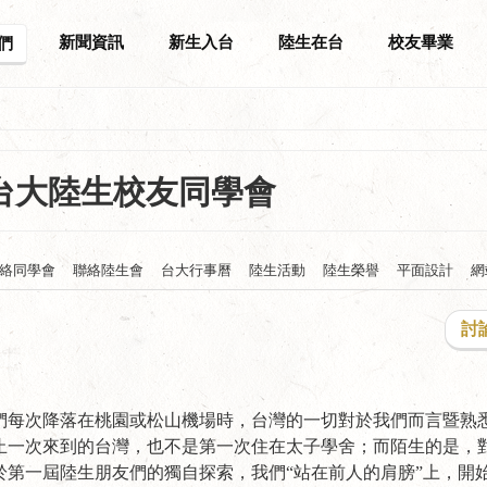
新聞資訊
新生入台
陸生在台
校友畢業
們
台大陸生校友同學會
絡同學會
聯絡陸生會
台大行事曆
陸生活動
陸生榮譽
平面設計
網
討
們每次降落在桃園或松山機場時，台灣的一切對於我們而言暨熟
止一次來到的台灣，也不是第一次住在太子學舍；而陌生的是，
第一屆陸生朋友們的獨自探索，我們“站在前人的肩膀”上，開