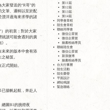
第11屆
大家發送的“R哥”的
第12屆
的文筆、邏輯以至於配
第13屆
第14屆
於漂洋過海來求學的諸
同學會章程
陸生會章程
聯絡同學會
”）的初衷：對於大家
微信公眾號
灣就讀可能會遇到的廣
微信企業號
南》。
臉書粉絲專頁
聯絡陸生會
在未來的版本中會有添
微信公眾號
新浪微博
生之秘笈。
臉書粉絲專頁
台大行事曆
在正式開始。
陸生活動
陸生榮譽
平面設計
網站鳴謝
緊急聯絡
多已揚帆起航，奔赴人
總圖B1的挑燈夜