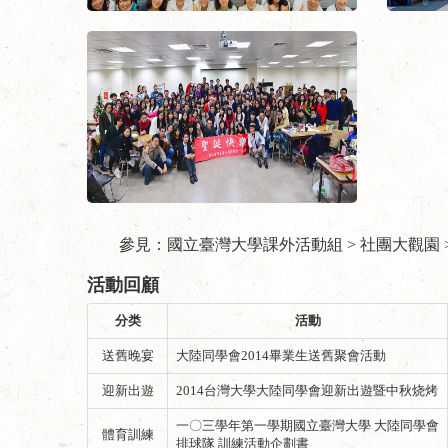
參見：
國立臺灣大學課外活動組 > 社團大觀園 >
活動回顧
分类
活動
送舊晚宴
大陸同學會2014畢業生送舊聚會活動
迎新出遊
2014台灣大學大陸同學會迎新出遊暨中秋烧烤
一〇三學年第一學期國立臺灣大學 大陸同學會
體育訓練
排球隊 訓練活動企劃書