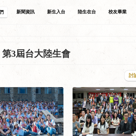
新聞資訊
新生入台
陸生在台
校友畢業
們
第3屆台大陸生會
討