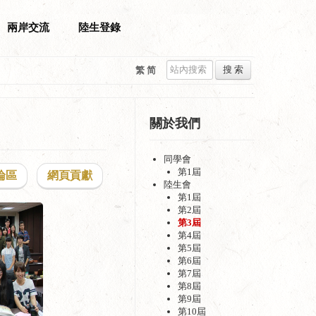
兩岸交流
陸生登錄
搜 索
繁
简
關於我們
同學會
第1屆
論區
網頁貢獻
陸生會
第1屆
第2屆
第3屆
第4屆
第5屆
第6屆
第7屆
第8屆
第9屆
第10屆