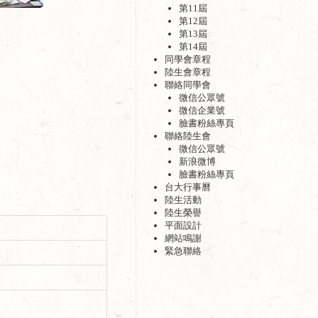
第11屆
第12屆
第13屆
第14屆
同學會章程
陸生會章程
聯絡同學會
微信公眾號
微信企業號
臉書粉絲專頁
聯絡陸生會
微信公眾號
新浪微博
臉書粉絲專頁
台大行事曆
陸生活動
陸生榮譽
平面設計
網站鳴謝
緊急聯絡