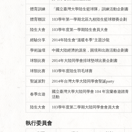
體育訓練
「國立臺灣大學陸生籃球隊」訓練活動企劃書
體育聯誼
103學年第一學期北區九校陸生籃球聯賽企劃
陸生大會
103學年度第一學期陸生會員大會
經驗分享
2014年陸生會“溫暖冬季”主題沙龍
學術論壇
中國大陸經濟的源泉，困境和出路活動企劃書
球類比賽
2014年大陸同學會排球墊球比賽企劃書
球類比賽
103學年度陸生羽毛球賽
聖誕派對
2014年台灣大學大陸同學會聖誕party
國立臺灣大學大陸同學會 104 年宜蘭春遊踏青
春季出遊
活動
陸生大會
103學年度第二學期大陸同學會會員大會
執行委員會