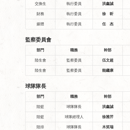
交換生
執行委員
洪鑫誠
財務
執行委員
徐 昕
媒體
執行委員
任 杰
監察委員會
部門
職務
幹部
陸生會
監察委員
伍文超
陸生會
監察委員
能繼康
球隊隊長
部門
職務
幹部
陸籃
球隊隊長
洪鑫誠
陸籃
球隊經理人
徐雅芹
陸排
球隊隊長
木笑瑞