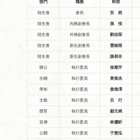
部門
職務
幹部
陸生會
會長
安 然
陸生會
內務副會長
孫 悅
陸生會
外務副會長
劉佳琛
陸生會
新生副會長
曹維雨
陸生會
新生副會長
謝易非
辦公
執行委員
徐雅芹
生輔
執行委員
黃俊杰
學術
執行委員
曾煥澤
文藝
執行委員
呂 行
體育
執行委員
顧元斌
宣傳
執行委員
林儷昕
公關
執行委員
于楚泓