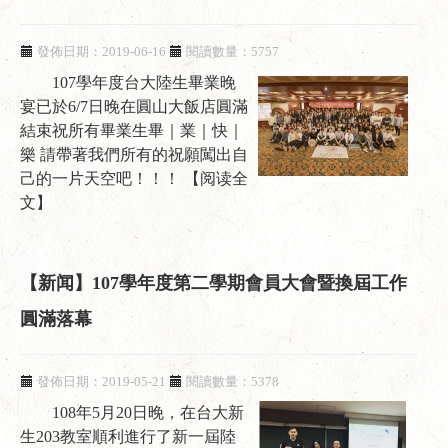
發佈日期：2019-06-16
閱讀數量：5757
107學年度台大陸生畢業晚
宴已於6/7日晚在圓山大飯店圓滿
結束祝所有畢業生畢｜業｜快｜
樂 請帶著我們所有的祝願闖出自
己的一片天空吧！！！
【阅读全
文】
【新闻】107學年度第二學期會員大會暨換屆工作
圓滿落幕
發佈日期：2019-05-21
閱讀數量：5378
108年5月20日晚，在台大新
生203教室順利進行了新一屆陸