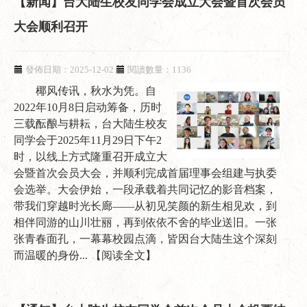
【新闻】台大陆生校友同学会成立大会暨首次会员
大会顺利召开
發佈日期：2025-12-02
閱讀數量：1136
椰风传讯，秋水为凭。自
2022年10月8日启动筹备，历时
三载酝酿与耕耘，台大陆生校友
同学会于2025年11月29日下午2
时，以线上方式隆重召开成立大
会暨首次会员大会，并顺利完成首届理事会组建与执委
会选举。大会伊始，一段承载着共同记忆的影音档案，
带我们穿越时光长廊——从初见笑颜的新生相见欢，到
相伴同游的山川壮丽，再到依依不舍的毕业送旧。一张
张青春面孔，一幕幕校园点滴，皆因台大陆生这个深刻
而温暖的身份...
【阅读全文】