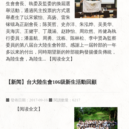
生會會長、執委及監委的換屆選
舉活動，通過民主投票的方式選
舉產生了以宋紫怡、高扬、雷朱
镓镭為正副會長；陈英哲、史亦沣、朱泓烨、吴美华、
吴海滨、王健宇、丁晟涵、赵静怡、周欣然、肖健為執
行委員；潘嘉航、周勇、沈栋、陈林松、李中贤為監察
委員的第八屆台大陸生會幹部。感謝上一屆幹部的一年
多以來的付出，同時期望新的幹部能夠發揚優良傳統，
為陸生會，為陸生...
【阅读全文】
【新闻】台大陸生會106级新生活動回顧
發佈日期：2017-09-16
閱讀數量：6217
【阅读全文】