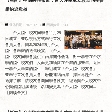
【新闻】中國時報報道：台大陸生成立校友同學會
相約返母校
發佈日期：2025-12-14
閱讀數量：643
台大陸生校友同學會11月29
日成立，並以視訊方式舉行首次
會員大會。圖為2024年9月台大
陸生會舉辦的送舊晚宴。（台大
陸生校友同學會提供）兩岸關係低迷，對一群曾在台求
學的陸生校友們，反而更加緬懷在台灣的那些年。近日
一群台大畢業的陸生，籌組成立「台大陸生校友會」，
並舉行首次會員大會，盼能連結兩岸，擇日再赴台，不
過據了解，該校友會屬同學會性質，經過與台大校友中
心與僑陸組溝通後，名稱變更為「台大陸生校友同...
【阅读全文】