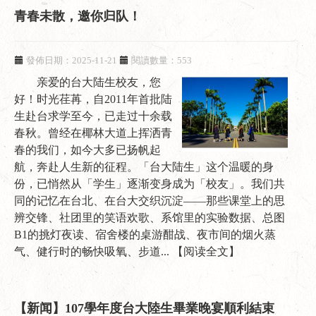
青春未散，邀你归队！
發佈日期：2025-11-21
閱讀數量：553
亲爱的台大陆生校友，您
好！时光荏苒，自2011年首批陆
生赴台求学至今，已走过十余载
春秋。曾经在椰林大道上挥洒青
春的我们，如今大多已扬帆起
航，奔赴人生新的征程。「台大陆生」这个温暖的身
份，已悄然从「学生」逐渐变身成为「校友」。我们共
同的记忆在台北、在台大交织沉淀——那些课堂上的思
辨交锋、社团里的笑语欢歌、系馆里的实验数据、总图
B1的挑灯夜读、宿舍楼的桌游酣战、夜市间的烟火蒸
气、健行时的畅快吸氧、步道...
【阅读全文】
【新闻】107學年度台大陸生畢業晚宴順利結束