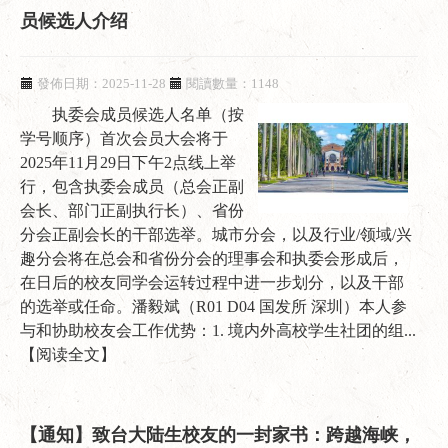
员候选人介绍
發佈日期：2025-11-28
閱讀數量：1148
执委会成员候选人名单（按
学号顺序）首次会员大会将于
2025年11月29日下午2点线上举
行，包含执委会成员（总会正副
会长、部门正副执行长）、省份
分会正副会长的干部选举。城市分会，以及行业/领域/兴
趣分会将在总会和省份分会的理事会和执委会形成后，
在日后的校友同学会运转过程中进一步划分，以及干部
的选举或任命。潘毅斌（R01 D04 国发所 深圳）本人参
与和协助校友会工作优势：1. 境内外高校学生社团的组...
【阅读全文】
【通知】致台大陆生校友的一封家书：跨越海峡，