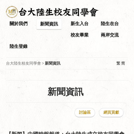
關於我們
新生入台
陸生在台
新聞資訊
校友畢業
兩岸交流
陸生登錄
台大陸生校友同學會
>
新聞資訊
繁
简
新聞資訊
討論區
網頁貢獻