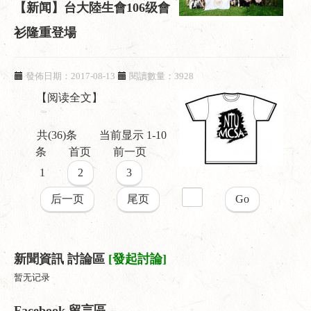
【新闻】台大陸生會106级會
衫隆重登場
發佈日期：2017-08-13
閱讀數量：3928
【阅读全文】
共(36)条
当前显示 1-10
条
首页
前一页
1
2
3
后一页
尾页
Go
新聞資訊 討論區
[發起討論]
暂无记录
Facebook 留言區