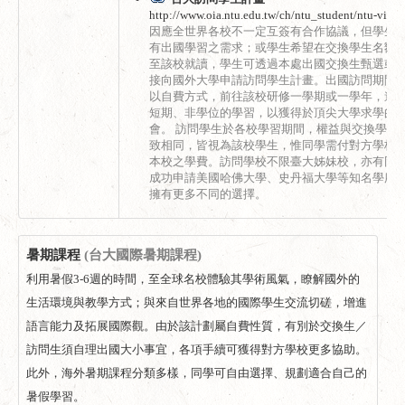
http://www.oia.ntu.edu.tw/ch/ntu_student/ntu-visit..
因應全世界各校不一定互簽有合作協議，但學生
有出國學習之需求；或學生希望在交換學生名額
至該校就讀，學生可透過本處出國交換生甄選或
接向國外大學申請訪問學生計畫。出國訪問期間
以自費方式，前往該校研修一學期或一學年，進
短期、非學位的學習，以獲得於頂尖大學求學的
會。 訪問學生於各校學習期間，權益與交換學生
致相同，皆視為該校學生，惟同學需付對方學校
本校之學費。訪問學校不限臺大姊妹校，亦有同
成功申請美國哈佛大學、史丹福大學等知名學府
擁有更多不同的選擇。
暑期課程
(台大國際暑期課程)
利用暑假3-6週的時間，至全球名校體驗其學術風氣，瞭解國外的
生活環境與教學方式；與來自世界各地的國際學生交流切磋，增進
語言能力及拓展國際觀。由於該計劃屬自費性質，有別於交換生／
訪問生須自理出國大小事宜，各項手續可獲得對方學校更多協助。
此外，海外暑期課程分類多樣，同學可自由選擇、規劃適合自己的
暑假學習。