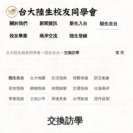
關於我們
新聞資訊
新生入台
陸生在台
校友畢業
兩岸交流
陸生登錄
台大陸生校友同學會
>
陸生在台
>
交換訪學
繁
简
陸生在台
台大地圖
生活指南
就醫保健
防災氣象
宿舍指南
購物指南
休閒娛樂
交通指南
往返兩岸
學業指南
交換訪學
周邊美食
台灣旅遊
證件延期
交換訪學