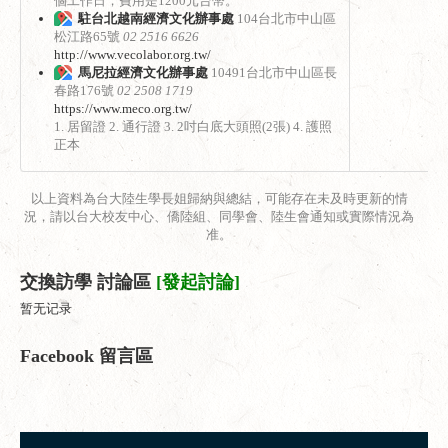
個工作日，費用是1200元台幣。
駐台北越南經濟文化辦事處
104台北市中山區
松江路65號
02 2516 6626
http://www.vecolabor.org.tw/
馬尼拉經濟文化辦事處
10491台北市中山區長
春路176號
02 2508 1719
https://www.meco.org.tw/
1. 居留證 2. 通行證 3. 2吋白底大頭照(2張) 4. 護照
正本
以上資料為台大陸生學長姐歸納與總結，可能存在未及時更新的情
況，請以台大校友中心、僑陸組、同學會、陸生會通知或實際情況為
准。
交換訪學 討論區
[發起討論]
暂无记录
Facebook 留言區