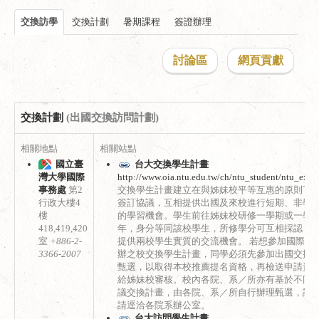
交換訪學
交換計劃
暑期課程
簽證辦理
討論區
網頁貢獻
交換計劃
(出國交換訪問計劃)
相關地點
相關站點
國立臺
台大交換學生計畫
灣大學國際
http://www.oia.ntu.edu.tw/ch/ntu_student/ntu_excha
事務處
第2
交換學生計畫建立在與姊妹校平等互惠的原則下
行政大樓4
簽訂協議，互相提供出國及來校進行短期、非學
樓
的學習機會。學生前往姊妹校研修一學期或一學
418,419,420
年，身分等同該校學生，所修學分可互相採認，
室
+886-2-
提供兩校學生實質的交流機會。 若想參加國際處
3366-2007
辦之校交換學生計畫，同學必須先參加出國交換
甄選，以取得本校推薦提名資格，再檢送申請資
給姊妹校審核。校內各院、系／所亦有基於不同
議交換計畫，由各院、系／所自行辦理甄選，詳
請逕洽各院系辦公室。
台大訪問學生計畫