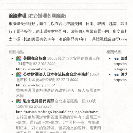
簽證辦理
(在台辦理各國簽證)
根據學長姐經驗，陸生可以在台北申請美國、日本、韓國、越南、菲律賓
行了電子簽證，網上遞交材料即可。因每個人專業背景不同，所交資料可
太一樣（比如美國有的10年，有的則只有1年），具體流程請自行Google
相關地點
相關站點
美國在台協會
10659台北市大安區信義路三段
加拿大
134巷7號
02 2162 2000
https://www
https://www.ait.org.tw/
refugees-citi
公益財團法人日本交流協會台北事務所
105台
澳大利
北市松山區慶城街28號
02 2713 8000
https://www
https://www.koryu.or.jp/
需先將護照資料傳送給簽證官評估，每人所需資料
不同
駐台北韓國代表部
台北市基隆路一段333號
1506室
02 2758 8320
http://taiwan.mofat.go.kr/worldlanguage/asia/taiwa...
去韓國參加研討會辦簽證需要的資料有：護照正本
+影本、通行證正本+影本、2寸照片一張、在學證
明正本、對方的邀請函、發表論文的題錄。需要四