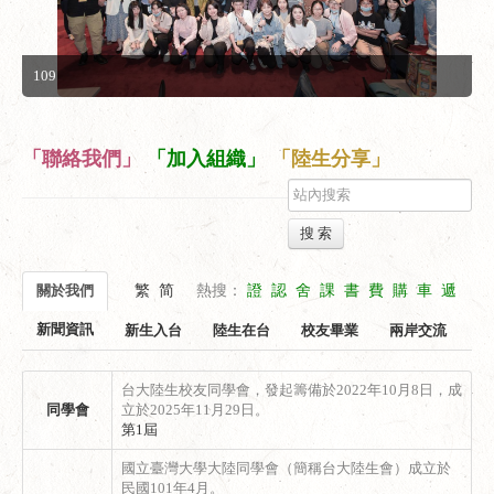
109
「聯絡我們」
「加入組織」
「陸生分享」
搜 索
關於我們
繁
简
熱搜：
證
認
舍
課
書
費
購
車
遞
新聞資訊
新生入台
陸生在台
校友畢業
兩岸交流
台大陸生校友同學會，發起籌備於2022年10月8日，成
同學會
立於2025年11月29日。
第1屆
國立臺灣大學大陸同學會（簡稱台大陸生會）成立於
民國101年4月。