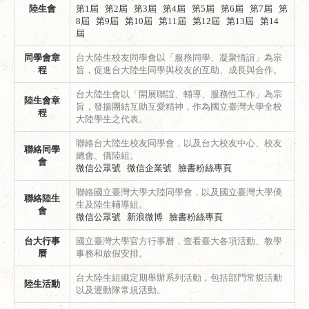
陸生會
第1屆
第2屆
第3屆
第4屆
第5屆
第6屆
第7屆
第
8屆
第9屆
第10屆
第11屆
第12屆
第13屆
第14
屆
同學會章
台大陸生校友同學會以「服務同學、凝聚情誼」為宗
程
旨，促進台大陸生同學與校友的互助、成長與合作。
台大陸生會以「開展聯誼、輔導、服務性工作」為宗
陸生會章
旨，發揚團結互助互愛精神，作為國立臺灣大學全校
程
大陸學生之代表。
聯絡台大陸生校友同學會，以及台大校友中心、校友
聯絡同學
總會、僑陸組。
會
微信公眾號
微信企業號
臉書粉絲專頁
聯絡國立臺灣大學大陸同學會，以及國立臺灣大學僑
聯絡陸生
生及陸生輔導組。
會
微信公眾號
新浪微博
臉書粉絲專頁
台大行事
國立臺灣大學官方行事曆，查看臺大各項活動、教學
曆
事務和放假安排。
台大陸生組織定期舉辦系列活動，包括部門常規活動
陸生活動
以及運動隊常規活動。