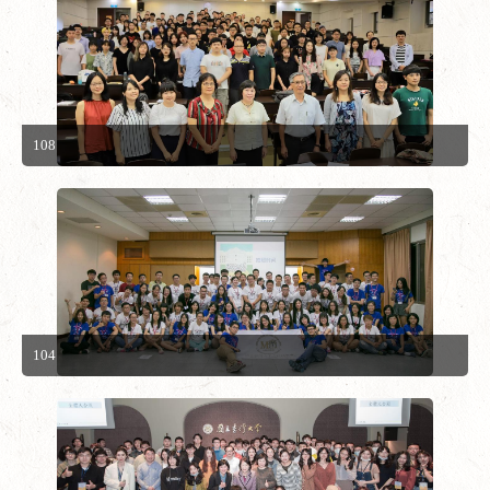
108
104