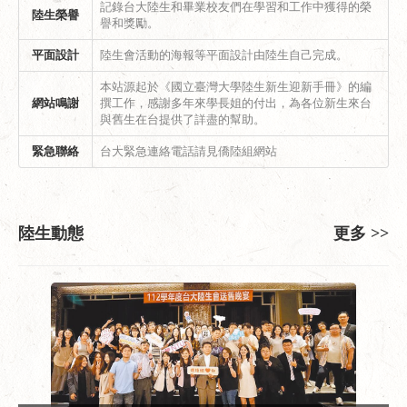
記錄台大陸生和畢業校友們在學習和工作中獲得的榮
陸生榮譽
譽和獎勵。
平面設計
陸生會活動的海報等平面設計由陸生自己完成。
本站源起於《國立臺灣大學陸生新生迎新手冊》的編
網站鳴謝
撰工作，感謝多年來學長姐的付出，為各位新生來台
與舊生在台提供了詳盡的幫助。
緊急聯絡
台大緊急連絡電話請見僑陸組網站
陸生動態
更多 >>