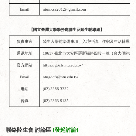
Email
ntumcsa2012@gmail.com
【國立臺灣大學學務處僑生及陸生輔導組】
負責事宜
陸生入學前準備事項、入境申請、住宿及生活輔導等
通讯地址
10617 臺北市大安區羅斯福路四段一號（台大僑陸組
官方網站
https://gocfs.ntu.edu.tw/
Email
ntugocfs@ntu.edu.tw
电话
(02) 3366-3232
传真
(02) 2363-9135
聯絡陸生會 討論區
[發起討論]