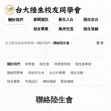
新聞資訊
新生入台
陸生在台
關於我們
校友畢業
兩岸交流
陸生登錄
台大陸生校友同學會
>
關於我們
>
聯絡陸生會
繁
简
關於我們
同學會
陸生會
同學會章程
陸生會章程
聯絡同學會
聯絡陸生會
台大行事曆
陸生活動
陸生榮譽
平面設計
網站鳴謝
緊急聯絡
聯絡陸生會