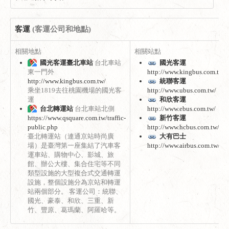
客運
(客運公司和地點)
相關地點
相關站點
國光客運臺北車站
台北車站
國光客運
東一門外
http://www.kingbus.com.tw/
http://www.kingbus.com.tw/
統聯客運
乘坐1819去往桃園機場的國光客
http://www.ubus.com.tw/
運
和欣客運
台北轉運站
台北車站北側
http://www.ebus.com.tw/
https://www.qsquare.com.tw/traffic-
新竹客運
public.php
http://www.hcbus.com.tw/
臺北轉運站（連通京站時尚廣
大有巴士
場）是臺灣第一座集結了汽車客
http://www.airbus.com.tw/
運車站、購物中心、影城、旅
館、辦公大樓、集合住宅等不同
類型設施的大型複合式交通轉運
設施，整個設施分為京站和轉運
站兩個部分。 客運公司：統聯、
國光、豪泰、和欣、三重、新
竹、豐原、葛瑪蘭、阿羅哈等。