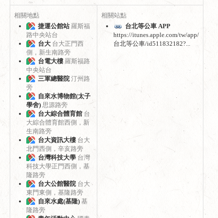
相關地點
相關站點
捷運公館站
羅斯福
台北等公車 APP
路中央站台
https://itunes.apple.com/tw/app/
台大
台大正門西
台北等公車/id511832182?...
側，新生南路旁
台電大樓
羅斯福路
中央站台
三軍總醫院
汀州路
旁
自來水博物館(太子
學舍)
思源路旁
台大綜合體育館
台
大綜合體育館西側，新
生南路旁
台大資訊大樓
台大
北門西側，辛亥路旁
台灣科技大學
台灣
科技大學正門西側，基
隆路旁
台大公館醫院
台大
東門東側，基隆路旁
自來水處(基隆)
基
隆路旁