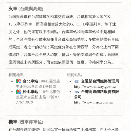
火車
(台鐵與高鐵)
台鐵與高鐵在台灣隸屬於兩套交通系統。台鐵相當於大陸的K、
T、Z字頭列車，而高鐵相當於大陸的G、C、D字頭列車。除了速
度之外，他們還有以下不同點：台鐵車站和高鐵車站並不是相同
的，全台灣僅有少數車站兼具台鐵及高鐵功能，多數車站僅有台鐵
或高鐵二者之一的功能；高鐵僅分佈在台灣西部，分為北上南下兩
條線路；台鐵呈現全島大環狀，輔以不等的支線組合而成；高鐵速
度票價並未有所區分，而台鐵依照票價、速度、停站頻率分為...
相關地點
相關站點
台北車站
10041臺北市
交通部台灣鐵路管理局
中正區忠孝西路1段49號
http://www.railway.gov.tw/
松山車站
110台北市信
台灣高速鐵路股份有限
義區永吉里松山路11號
02
公司
2767 3819
http://www.thsrc.com.tw/
機車
(機車停車位)
在台灣長時間學習生活可以買一輛新的或二手機機車，在太子水源