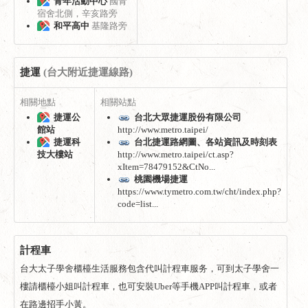
青年活動中心
國青
宿舍北側，辛亥路旁
和平高中
基隆路旁
捷運
(台大附近捷運線路)
相關地點
相關站點
捷運公
台北大眾捷運股份有限公司
館站
http://www.metro.taipei/
捷運科
台北捷運路網圖、各站資訊及時刻表
技大樓站
http://www.metro.taipei/ct.asp?
xItem=78479152&CtNo...
桃園機場捷運
https://www.tymetro.com.tw/cht/index.php?
code=list...
計程車
台大太子學舍櫃檯生活服務包含代叫計程車服务，可到太子學舍一
樓請櫃檯小姐叫計程車，也可安裝Uber等手機APP叫計程車，或者
在路邊招手小黃。