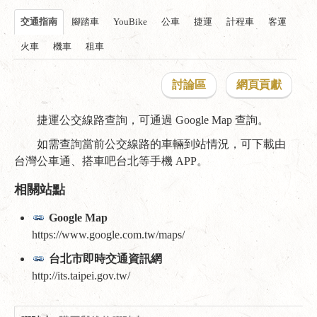
交通指南
腳踏車
YouBike
公車
捷運
計程車
客運
火車
機車
租車
討論區
網頁貢獻
捷運公交線路查詢，可通過 Google Map 查詢。
如需查詢當前公交線路的車輛到站情況，可下載由
台灣公車通、搭車吧台北等手機 APP。
相關站點
Google Map
https://www.google.com.tw/maps/
台北市即時交通資訊網
http://its.taipei.gov.tw/