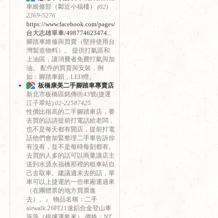
車維修部（鄰近小福樓）
(02)
2369-5276
https://www.facebook.com/pages/
台大志雄單車/498774623474...
腳踏車維修與買賣（堅持使用台
灣製造物料）。 提供打氣區和
上油區，讓消費者免費打氣與加
油。 配件的買賣與安裝，例
如：腳踏車鎖，LED燈。
板橋康美二手腳踏車專賣店
新北市板橋區銘傳街43號(捷運
江子翠站)
02-22587425
性價比很高的二手腳踏車店，要
去買的話請提前打電話給老闆，
也不是每天都有開店，提前打電
話他們會加緊整理二手車告訴你
有沒有，並不是每時每刻都有。
去買的人多的話可以商量讓店主
送到水源永福橋那裡的租車站自
己去取車。建議週末去的話，單
車可以上捷運的一些車廂運過來
（在團體票的地方買票進
去）。』 物品名稱：二手
airwalk.26吋21速鋁合金登山車
等等（根據運氣來） 價格：NT