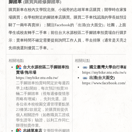
腳踏車
(購買與維修腳踏車)
購買新車在校內文學院北側、小福旁的志雄單車店購買；開學時在家樂福
場購買；在學校附近的腳踏車店購買。購買二手車找認識的學長姐預定（
騎了一兩年再賣掉）；關注Facebook的「出清(台大面交)」社團，上面
學生或校友轉手二手車；前往台大水源校區二手腳踏車拍賣場自行購買二
示：賣車時間不確定需要提前詢問工作人員，早去排隊（通常是天亮之前
先得挑選到優質二手車。...
相關地點
相關站點
台大水源校區二手腳踏車拍
國立臺灣大學自行車線上
賣場/拖吊場
https://mybike.ntu.edu.tw/user
https://mybike.ntu.edu.tw/
出清(台大面交)
二手腳踏車拍賣時間定於每週四
https://www.facebook.com/gro
早上8點開始，每次預計拍賣30
輛二手腳踏車（視每週修復情形
而略有增減）， 先到先選。請
各位依本校校園交通管理要點第
23條第2款規定，於購買前提供
個人相關證件（如教職員工證或
學生證等）驗證，以利工作同仁
辦理拍賣作業。
志雄單車店
文學院旁的腳踏