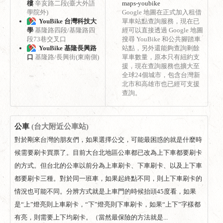
樓
辛亥路二段(臺大外語
maps-youbike
學院外)
Google 地圖在正式加入租借
YouBike 台灣科技大
單車站點查詢服務，現在已
學
基隆路四段/基隆路四
經可以直接透過 Google 地圖
段73巷交叉口
搜尋 YouBike 和公共腳踏車
YouBike 基隆長興路
站點，另外還能夠查詢剩餘
口
基隆路/長興街(東南側)
單車數量，原本只有紐約支
援，現在查詢服務也擴大至
全球24個城市，包含台灣新
北市和高雄市也已經可支援
查詢。
公車
(台大附近公車站)
對於剛來台灣的朋友們，如果選擇公交，可能最困惑的就是什麼時
候需要刷卡買票了。目前大台北地區公車都已改為上下車都要刷卡
的方式。但台北的公車以前分為上車刷卡、下車刷卡、以及上下車
都要刷卡三種。對於同一班車，如果起終點不同，則上下車刷卡的
情況也可能不同。分辨方式就是上車門的時候抬頭45度看，如果
是“上”燈亮則上車刷卡，“下”燈亮則下車刷卡，如果“上下”字樣都
有亮，則需要上下均刷卡。（當然最保險的方法就是...