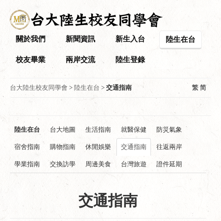
關於我們
新聞資訊
新生入台
陸生在台
校友畢業
兩岸交流
陸生登錄
台大陸生校友同學會
>
陸生在台
>
交通指南
繁
简
陸生在台
台大地圖
生活指南
就醫保健
防災氣象
宿舍指南
購物指南
休閒娛樂
交通指南
往返兩岸
學業指南
交換訪學
周邊美食
台灣旅遊
證件延期
交通指南