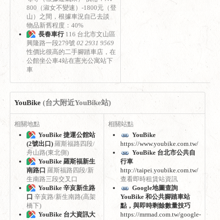
800（淑女不變速）-1800元（登
山）之間，根據車況自己去談
物品新舊程度：40%
長春車行
116 台北市文山區
興隆路一段279號
02 2931 9569
性價比很高的二手腳踏車店，在
公館坐公車4站在憲光公寓站下
車
YouBike
(台大附近YouBike站)
相關地點
相關站點
YouBike 捷運公館站
YouBike
(2號出口)
羅斯福路四段/
https://www.youbike.com.tw/
舟山路(東北側)
YouBike 台北市公共自
YouBike 羅斯福新生
行車
南路口
羅斯福路四段/新
http://taipei.youbike.com.tw/
生南路三段交叉口
查看即時租賃站資訊
YouBike 辛亥新生路
Google地圖查詢
口
辛亥路/新生南路(高架
YouBike 和公共腳踏車站
橋下)
點，與即時剩餘數量技巧
YouBike 台大資訊大
https://mrmad.com.tw/google-