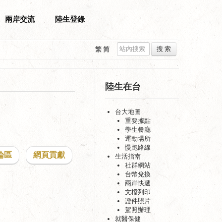
兩岸交流
陸生登錄
搜 索
繁
简
陸生在台
台大地圖
重要據點
學生餐廳
運動場所
慢跑路線
論區
網頁貢獻
生活指南
社群網站
台幣兌換
兩岸快遞
文檔列印
證件照片
駕照辦理
就醫保健