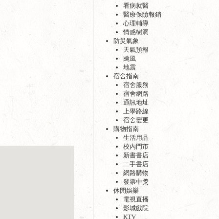
看病就醫
醫療保險報銷
心理輔導
情感樹洞
防災氣象
天氣預報
颱風
地震
宿舍指南
宿舍服務
宿舍網路
通訊地址
上學路線
宿舍變更
購物指南
生活用品
校內門市
新書書店
二手書店
網路購物
發票中獎
休閒娛樂
電視直播
影城戲院
KTV