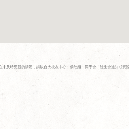
在未及時更新的情況，請以台大校友中心、僑陸組、同學會、陸生會通知或實