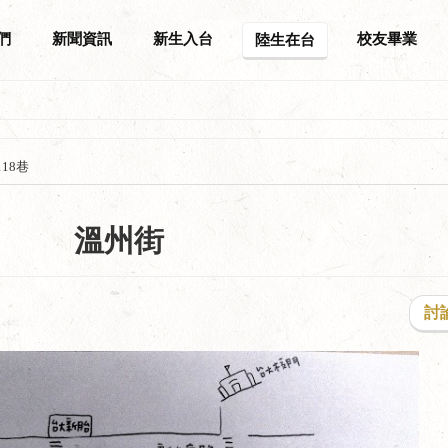
們
新聞資訊
新生入台
校友畢業
陸生在台
118巷
溫州街
討