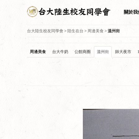
關於我
台大陸生校友同學會
>
陸生在台
>
周邊美食
>
溫州街
周邊美食
台大牛奶
公館商圈
溫州街
師大夜市