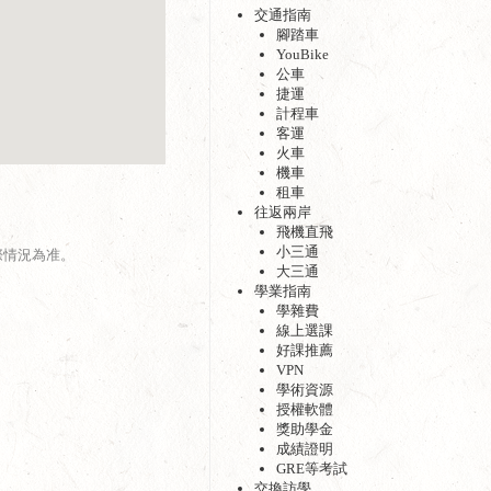
交通指南
腳踏車
YouBike
公車
捷運
計程車
客運
火車
機車
租車
往返兩岸
飛機直飛
小三通
際情況為准。
大三通
學業指南
學雜費
線上選課
好課推薦
VPN
學術資源
授權軟體
獎助學金
成績證明
GRE等考試
交換訪學