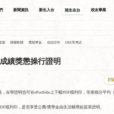
們
新聞資訊
新生入台
校友畢業
陸生在台
資源
授權軟體
獎助學金
成績證明
GRE等考試
成績獎懲操行證明
討
學證明也可在ePortfolio上下載PDF檔列印，等第積分平均
DF檔列印，是否享受公費/獎學金由生活輔導組簽章證明。