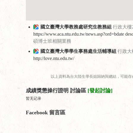
國立臺灣大學教務處研究生教務組
行政大樓2
https://www.aca.ntu.edu.tw/news.asp?ord=bdate
碩博士班相關業務
國立臺灣大學學生事務處生活輔導組
行政大樓
http://love.ntu.edu.tw/
以上資料為台大陸生學長姐歸納與總結，可能存
成績獎懲操行證明 討論區
[發起討論]
暂无记录
Facebook 留言區