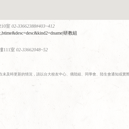
10室
02-33662388#403~412
 desc,btime&desc=desc&kind2=dname|研教組
111室
02-33662048~52
在未及時更新的情況，請以台大校友中心、僑陸組、同學會、陸生會通知或實