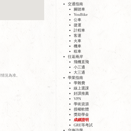
交通指南
腳踏車
YouBike
公車
捷運
計程車
客運
火車
機車
租車
往返兩岸
飛機直飛
小三通
大三通
際情況為准。
學業指南
學雜費
線上選課
好課推薦
VPN
學術資源
授權軟體
獎助學金
成績證明
GRE等考試
交換訪學