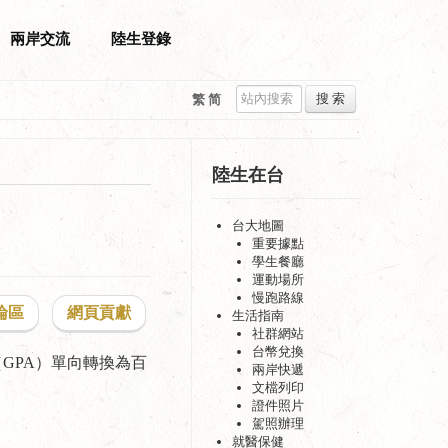
兩岸交流
陸生登錄
搜 索
繁
简
陸生在台
台大地圖
重要據點
學生餐廳
運動場所
慢跑路線
論區
網頁貢獻
生活指南
社群網站
台幣兌換
（GPA）單向轉換為百
兩岸快遞
文檔列印
證件照片
駕照辦理
就醫保健