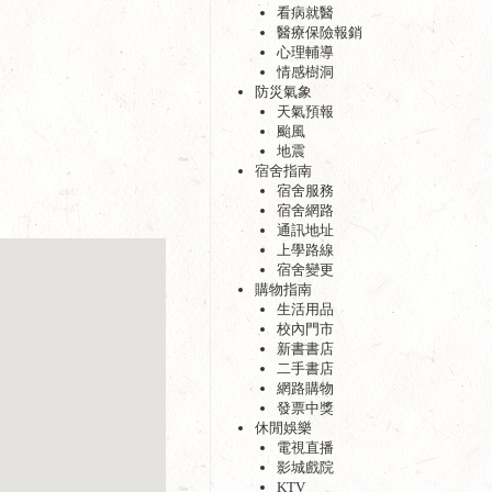
看病就醫
醫療保險報銷
心理輔導
情感樹洞
防災氣象
天氣預報
颱風
地震
宿舍指南
宿舍服務
宿舍網路
通訊地址
上學路線
宿舍變更
購物指南
生活用品
校內門市
新書書店
二手書店
網路購物
發票中獎
休閒娛樂
電視直播
影城戲院
KTV