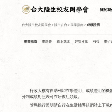
關於我
台大陸生校友同學會
>
陸生在台
>
學業指南
>
成績證明
學業指南
學雜費
線上選課
好課推薦
VPN
學術
行政大樓有自助列印在學證明、成績證明的機器，在
分制成績對照表可在研教組領取。
獎懲操行證明請自行在生活輔導組網站上下載P