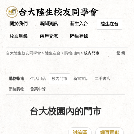
關於我們
新聞資訊
新生入台
陸生在台
校友畢業
兩岸交流
陸生登錄
台大陸生校友同學會
>
陸生在台
>
購物指南
>
校內門市
繁
简
購物指南
生活用品
校內門市
新書書店
二手書店
網路購物
發票中獎
台大校園內的門市
討論區
網頁貢獻