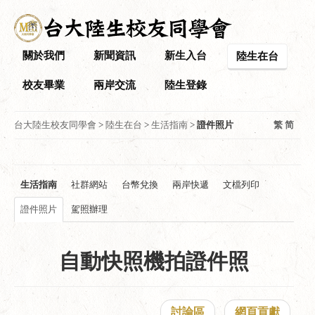
關於我們
新聞資訊
新生入台
陸生在台
校友畢業
兩岸交流
陸生登錄
台大陸生校友同學會
>
陸生在台
>
生活指南
>
證件照片
繁
简
生活指南
社群網站
台幣兌換
兩岸快遞
文檔列印
證件照片
駕照辦理
自動快照機拍證件照
討論區
網頁貢獻