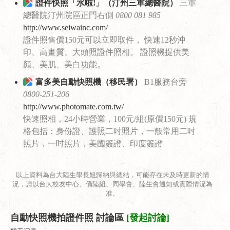
證件快照「水啦!」（汀州三軍總醫院）
三軍
總醫院汀州院區正門右側
0800 081 985
http://www.seiwainc.com/
證件照售價150元可以立即取件， 快速12秒沖
印、高畫質、大頭照證件照相。 證照機提供美
顏、美肌、美白功能。
富多美自動快照機（移民署）
B1服務台旁
0800-251-206
http://www.photomate.com.tw/
快速照相，24小時營業，100元/組(原價150元) 規
格包括：身份證、護照二吋照片，一般常用二吋
照片，一吋照片，美國簽證、印度簽證
以上資料為台大陸生學長姐歸納與總結，可能存在未及時更新的情
況，請以台大校友中心、僑陸組、同學會、陸生會通知或實際情況為
准。
自動快照機拍證件照 討論區
[發起討論]