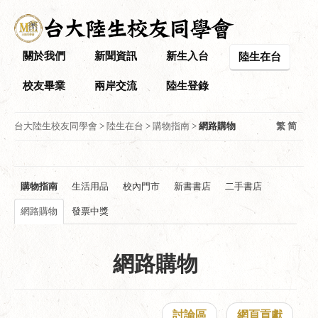
關於我們
新聞資訊
新生入台
陸生在台
校友畢業
兩岸交流
陸生登錄
台大陸生校友同學會
>
陸生在台
>
購物指南
>
網路購物
繁
简
購物指南
生活用品
校內門市
新書書店
二手書店
網路購物
發票中獎
網路購物
討論區
網頁貢獻