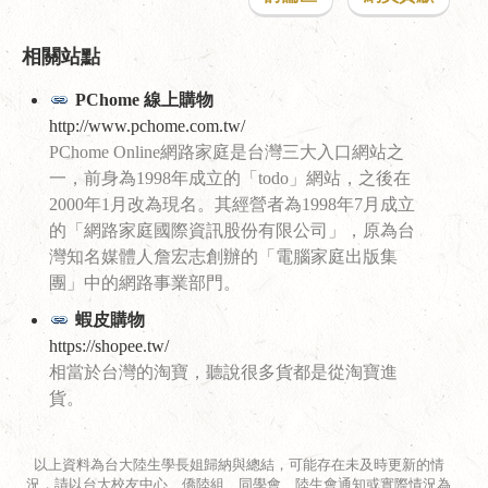
相關站點
PChome 線上購物
http://www.pchome.com.tw/
PChome Online網路家庭是台灣三大入口網站之
一，前身為1998年成立的「todo」網站，之後在
2000年1月改為現名。其經營者為1998年7月成立
的「網路家庭國際資訊股份有限公司」，原為台
灣知名媒體人詹宏志創辦的「電腦家庭出版集
團」中的網路事業部門。
蝦皮購物
https://shopee.tw/
相當於台灣的淘寶，聽說很多貨都是從淘寶進
貨。
以上資料為台大陸生學長姐歸納與總結，可能存在未及時更新的情
況，請以台大校友中心、僑陸組、同學會、陸生會通知或實際情況為