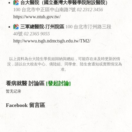
台大醫院（國立臺灣大學醫學院附設醫院）
100 台北市中正區中山南路7號
02 2312 3456
https://www.ntuh.gov.tw/
三軍總醫院-汀州院區
100 台北市汀州路三段
40號
02 2365 9055
http://wwwu.tsgh.ndmctsgh.edu.tw/TM2/
以上資料為台大陸生學長姐歸納與總結，可能存在未及時更新的情
況，請以台大校友中心、僑陸組、同學會、陸生會通知或實際情況為
准。
看病就醫 討論區
[發起討論]
暂无记录
Facebook 留言區