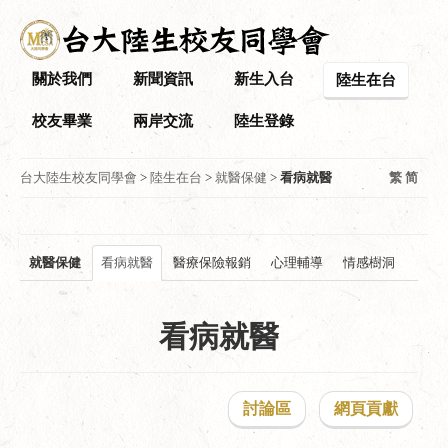
關於我們
新聞資訊
新生入台
陸生在台
校友畢業
兩岸交流
陸生登錄
台大陸生校友同學會
>
陸生在台
>
就醫保健
>
看病就醫
繁
简
就醫保健
看病就醫
醫療保險報銷
心理輔導
情感樹洞
看病就醫
討論區
網頁貢獻