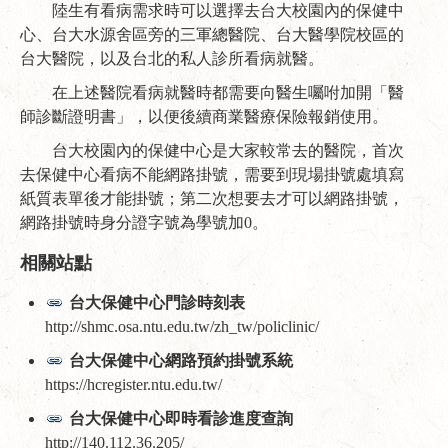
陸生有看病需求時可以選擇去台大校園內的保健中
心、台大水源舍區旁的三軍總醫院、台大醫學院校區的
台大醫院，以及台北的私人診所看病就醫。
在上述醫院看病就醫時都需要向醫生囑咐加開「醫
師診斷證明書」，以便後續商業醫療保險報銷使用。
台大校園內的保健中心是大家較常去的醫院，首次
去保健中心看病不能網路掛號，需要到現場掛號處填寫
紙質表單後才能掛號；第二次想要去才可以網路掛號，
網路掛號時身分證字號為學號加0。
相關站點
台大保健中心門診時刻表
http://shmc.osa.ntu.edu.tw/zh_tw/policlinic/
台大保健中心網路預約掛號系統
https://hcregister.ntu.edu.tw/
台大保健中心即時看診進度查詢
http://140.112.36.205/