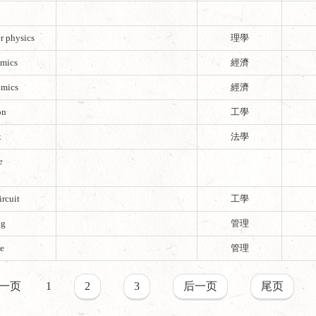
r physics
理學
mics
經濟
mics
經濟
on
工學
t
法學
e
ircuit
工學
ng
管理
se
管理
一页
1
2
3
后一页
尾页