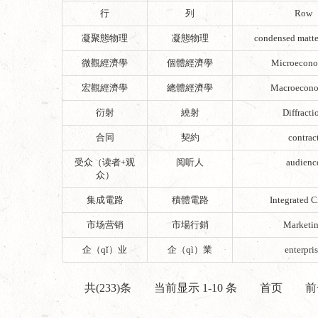
行
列
Row
凝聚態物理
凝態物理
condensed matte
微觀經濟學
個體經濟學
Microecono
宏觀經濟學
總體經濟學
Macroecono
衍射
繞射
Diffracti
合同
契約
contrac
受众（读者+观
阅听人
audienc
众）
集成電路
積體電路
Integrated C
市场营销
市場行銷
Marketi
企（qǐ）业
企（qì）業
enterpri
共(233)条
当前显示 1-10 条
首页
前