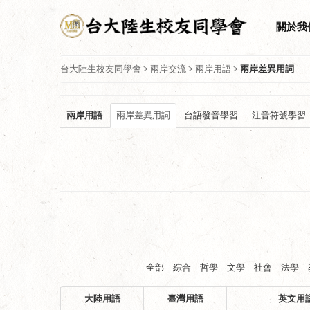
關於我
台大陸生校友同學會
>
兩岸交流
>
兩岸用語
>
兩岸差異用詞
兩岸用語
兩岸差異用詞
台語發音學習
注音符號學習
全部
綜合
哲學
文學
社會
法學
大陸用語
臺灣用語
英文用