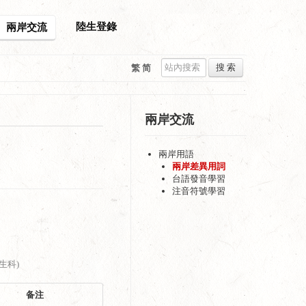
陸生登錄
兩岸交流
搜 索
繁
简
兩岸交流
兩岸用語
兩岸差異用詞
台語發音學習
注音符號學習
(生科)
备注