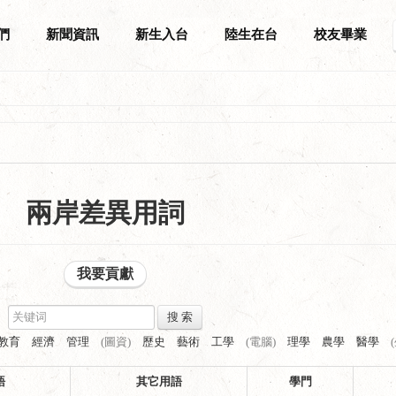
們
新聞資訊
新生入台
陸生在台
校友畢業
兩岸差異用詞
我要貢獻
搜 索
教育
經濟
管理
(圖資)
歷史
藝術
工學
(電腦)
理學
農學
醫學
語
其它用語
學門