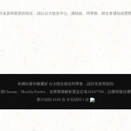
在未及時更新的情況，請以台大校友中心、僑陸組、同學會、陸生會通知或實
本網站著作權屬於 台大陸生校友同學會，請詳見
使用規則
用Chrome、Mozilla Firefox，並將螢幕解析度設定為1024*768，以獲得最佳
累计访问 4169 次 今日访问 1 次