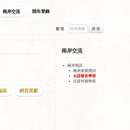
陸生登錄
兩岸交流
搜 索
繁
简
兩岸交流
兩岸用語
兩岸差異用詞
台語發音學習
注音符號學習
論區
網頁貢獻