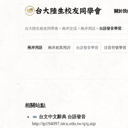
關於我
台大陸生校友同學會
>
兩岸交流
>
兩岸用語
>
台語發音學習
兩岸用語
兩岸差異用詞
台語發音學習
注音符號學習
相關站點
台文中文辭典 台語發音
http://ip194097.ntcu.edu.tw/q/q.asp