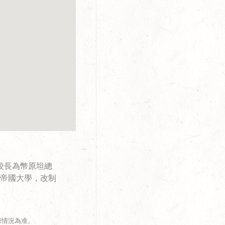
校長為幣原坦總
北帝國大學，改制
際情況為准。