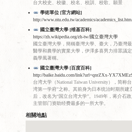
台大校史、校徽、校名、校訓、校歌、願景
學術單位 [官方網站]
http://www.ntu.edu.tw/academics/academics_list.htm.
國立臺灣大學 [维基百科]
https://zh.wikipedia.org/zh-tw/國立臺灣大學
國立臺灣大學，簡稱臺灣大學、臺大，乃臺灣最
醫學和農學的實業大學，伊澤多喜男力排眾議定
義學風著稱。
國立臺灣大學 [百度百科]
http://baike.baidu.com/link?url=qnrZXx-YX7XMEz
台湾大学（National Taiwan Univer
湾第一学府”之称。其前身为日本统治时期所建立
后，改名为“国立台湾大学”。1949年，蒋介
主管部门资助经费最多的一所大学。
相關地點