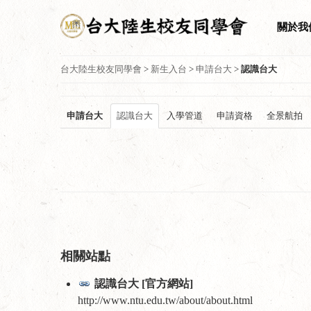
關於我
台大陸生校友同學會
>
新生入台
>
申請台大
>
認識台大
申請台大
認識台大
入學管道
申請資格
全景航拍
相關站點
認識台大 [官方網站]
http://www.ntu.edu.tw/about/about.html