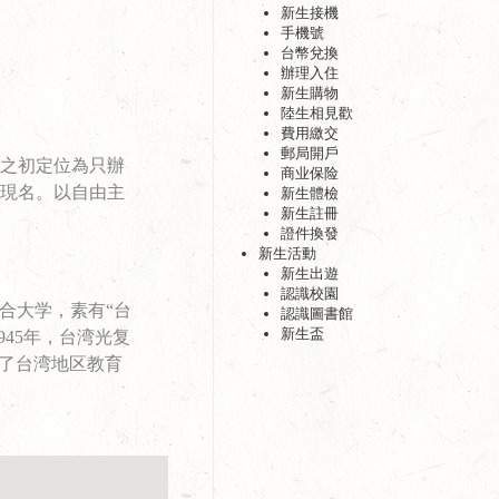
新生接機
手機號
台幣兌換
辦理入住
新生購物
陸生相見歡
費用繳交
郵局開戶
設之初定位為只辦
商业保险
用現名。以自由主
新生體檢
新生註冊
證件換發
新生活動
新生出遊
認識校園
立综合大学，素有“台
認識圖書館
新生盃
45年，台湾光复
为了台湾地区教育