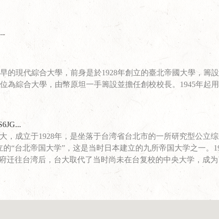
..
早的現代綜合大學，前身是於1928年創立的臺北帝國大學，籌
位為綜合大學，由幣原坦一手籌設並擔任創校校長。1945年起
S6JG...
sity），简称台大，成立于1928年，是坐落于台湾省台北市的一所研究型公
的“台北帝国大学”，这是当时日本建立的九所帝国大学之一。19
石政府迁往台湾后，台大取代了当时尚未在台复校的中央大学，成