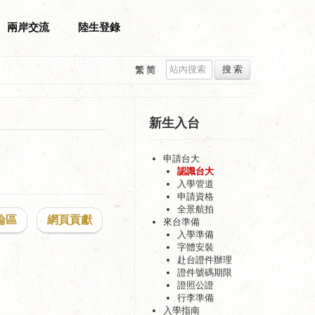
兩岸交流
陸生登錄
搜 索
繁
简
新生入台
申請台大
認識台大
入學管道
申請資格
全景航拍
論區
網頁貢獻
來台準備
入學準備
字體安裝
赴台證件辦理
證件號碼期限
證照公證
行李準備
入學指南