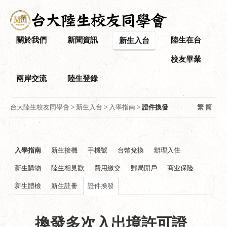
關於我們
新聞資訊
陸生在台
新生入台
校友畢業
兩岸交流
陸生登錄
台大陸生校友同學會
>
新生入台
>
入學指南
>
證件換發
繁
简
入學指南
新生接機
手機號
台幣兌換
辦理入住
新生購物
陸生相見歡
費用繳交
郵局開戶
商业保险
新生體檢
新生註冊
證件換發
換發多次入出境許可證