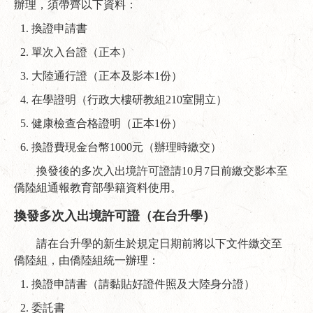
辦理，須帶齊以下資料：
換證申請書
單次入台證（正本）
大陸通行證（正本及影本1份）
在學證明（行政大樓研教組210室開立）
健康檢查合格證明（正本1份）
換證費現金台幣1000元（辦理時繳交）
換發後的多次入出境許可證請10月7日前繳交影本至
僑陸組通報教育部學籍資料使用。
換發多次入出境許可證（在台升學）
請在台升學的新生於規定日期前將以下文件繳交至
僑陸組，由僑陸組統一辦理：
換證申請書（請黏貼好證件照及大陸身分證）
委託書