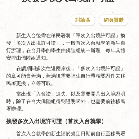
討論區
網頁貢獻
新生入台後需在移民署將「單次入出境許可證」換
發「多次入出境許可證」，一般首次入台就學的新生自
行辦理，在台升學的學生由僑陸組統一辦理，每年具體
安排由僑陸組通知。
在讀期間多次往返兩岸後，「多次入出境許可證」
的章可能會蓋滿，蓋滿後需要陸生自行帶相關證件去移
民署更換，立等可取。
當出現「入台證」遺失、以及需要開具出入境證明
時，除了在台大僑陸組得到證明函外，也需要前往移民
署辦理。
換發多次入出境許可證（首次入台就學）
首次入台就學的新生請於規定日期前自行至移民署