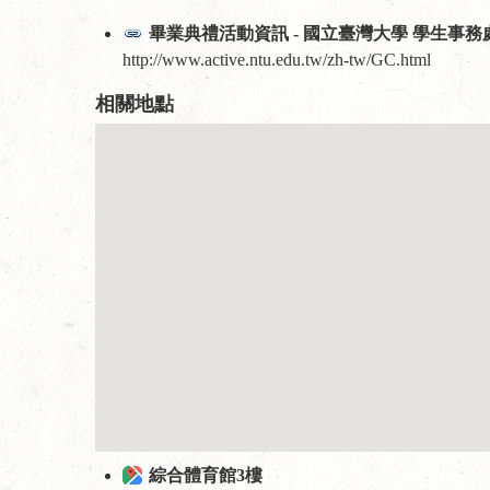
畢業典禮活動資訊 - 國立臺灣大學 學生事務
http://www.active.ntu.edu.tw/zh-tw/GC.html
相關地點
綜合體育館3樓