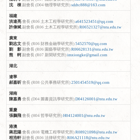
沈 棟
副會長 (D04 物理學研究所)
sddtc888@163.com
福建
洪達亮
會長 (R06 土木工程學研究所)
a641523451@qq.com
許偉斌
副會長 (R06 土木工程學研究所)
R06521327@ntu.edu.tw
廣東
劉志文
會長 (R06 財務金融學研究所)
5452570@qq.com
劉 影
副會長 (R06 園藝學研究所)
R06628131@ntu.edu.tw
熊 軻
副會長 (R07 新聞研究所)
imxiongke@gmail.com
湖北
遼寧
郝嘉昕
會長 (R08 公共事務研究所)
2501454519@qq.com
湖南
陳嘉勇
會長 (D04 圖書資訊學研究所)
D04126001@ntu.edu.tw
重慶
張鵬飛
會長 (H04 哲學研究所)
H04124001@ntu.edu.tw
港澳
蔣思陽
會長 (R08 電機工程學研究所)
R08921098@ntu.edu.tw
程浩軒
副會長 (R06 法律研究所)
R06A21118@ntu.edu.tw