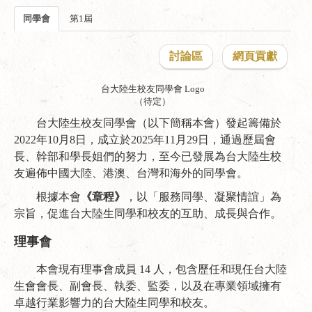
同學會
第1屆
討論區
網頁貢獻
台大陸生校友同學會 Logo
（待定）
台大陸生校友同學會（以下簡稱本會）發起籌備於
2022年10月8日，成立於2025年11月29日，通過歷屆會
長、幹部和學長姐們的努力，至今已發展為台大陸生校
友遍佈中國大陸、港澳、台灣和海外的同學會。
根據本會
《章程》
，以「服務同學、凝聚情誼」為
宗旨，促進台大陸生同學和校友的互助、成長與合作。
理事會
本會現有理事會成員 14 人，包含歷任和現任台大陸
生會會長、副會長、執委、監委，以及在專業領域擁有
卓越行業影響力的台大陸生同學和校友。