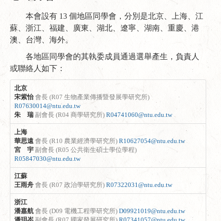
本會設有 13 個地區同學會，分別是北京、上海、江
蘇、浙江、福建、廣東、湖北、遼寧、湖南、重慶、港
澳、台灣、海外。
各地區同學會的其執委成員通過選舉產生，負責人
或聯絡人如下：
北京
宋紫怡
會長 (R07 生物產業傳播暨發展學研究所)
R07630014@ntu.edu.tw
朱 瑞
副會長 (R04 商學研究所)
R04741060@ntu.edu.tw
上海
華思遠
會長 (R10 農業經濟學研究所)
R10627054@ntu.edu.tw
宮 宇
副會長 (R05 公共衛生碩士學位學程)
R05847030@ntu.edu.tw
江蘇
王雨舟
會長 (R07 政治學研究所)
R07322031@ntu.edu.tw
浙江
潘嘉航
會長 (D09 電機工程學研究所)
D09921019@ntu.edu.tw
潘玥岑
副會長 (R07 國家發展研究所)
R07341057@ntu.edu.tw