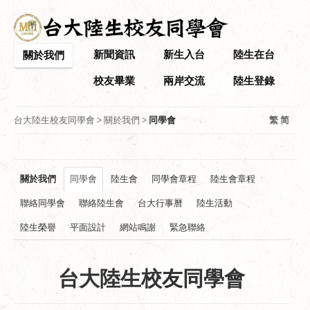
新聞資訊
新生入台
陸生在台
關於我們
校友畢業
兩岸交流
陸生登錄
台大陸生校友同學會
>
關於我們
>
同學會
繁
简
關於我們
同學會
陸生會
同學會章程
陸生會章程
聯絡同學會
聯絡陸生會
台大行事曆
陸生活動
陸生榮譽
平面設計
網站鳴謝
緊急聯絡
台大陸生校友同學會