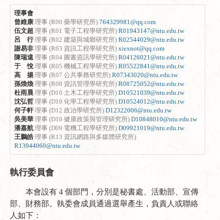
理事會
曾維康
理事 (R00 藥學研究所)
764329981@qq.com
伍文超
理事 (R01 電子工程學研究所)
R01943147@ntu.edu.tw
呂 行
理事 (R02 建築與城鄉研究所)
R02544029@ntu.edu.tw
謝易非
理事 (R03 資訊工程學研究所)
xiexnot@qq.com
陳瑞遠
理事 (R04 圖書資訊學研究所)
R04126021@ntu.edu.tw
于 悅
理事 (R05 機械工程學研究所)
R05522841@ntu.edu.tw
高 揚
理事 (R07 公共事務研究所)
R07343020@ntu.edu.tw
孫煥煥
理事 (R08 資訊管理學研究所)
R08725052@ntu.edu.tw
杜雨晨
理事 (D10 土木工程學研究所)
D10521039@ntu.edu.tw
沈弘哲
理事 (D10 化學工程學研究所)
D10524012@ntu.edu.tw
何子軒
理事 (D12 政治學研究所)
D12322006@ntu.edu.tw
吳美華
理事 (D10 健康政策與管理研究所)
D10848010@ntu.edu.tw
潘嘉航
理事 (D09 電機工程學研究所)
D09921019@ntu.edu.tw
王鵬皓
理事 (R13 資訊網路與多媒體研究所)
R13944060@ntu.edu.tw
執行委員會
本會設有 4 個部門，分別是秘書處、活動部、宣傳
部、財務部。執委會成員通過選舉產生，負責人或聯絡
人如下：