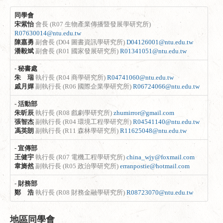
同學會
宋紫怡
會長 (R07 生物產業傳播暨發展學研究所)
R07630014@ntu.edu.tw
陳嘉勇
副會長 (D04 圖書資訊學研究所)
D04126001@ntu.edu.tw
潘毅斌
副會長 (R01 國家發展研究所)
R01341051@ntu.edu.tw
-
秘書處
朱 瑞
執行長 (R04 商學研究所)
R04741060@ntu.edu.tw
戚月嬋
副執行長 (R06 國際企業學研究所)
R06724066@ntu.edu.tw
-
活動部
朱昕辰
執行長 (R08 戲劇學研究所)
zhumirror@gmail.com
張智杰
副執行長 (R04 環境工程學研究所)
R04541140@ntu.edu.tw
馮英朗
副執行長 (R11 森林學研究所)
R11625048@ntu.edu.tw
-
宣傳部
王健宇
執行長 (R07 電機工程學研究所)
china_wjy@foxmail.com
韋旖然
副執行長 (R05 政治學研究所)
erranpostie@hotmail.com
-
財務部
鄭 浩
執行長 (R08 財務金融學研究所)
R08723070@ntu.edu.tw
地區同學會