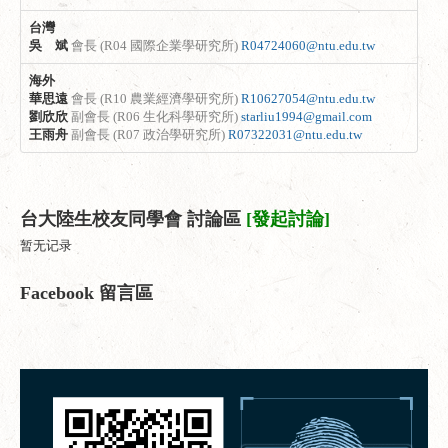
台灣
吳 斌
會長 (R04 國際企業學研究所)
R04724060@ntu.edu.tw
海外
華思遠
會長 (R10 農業經濟學研究所)
R10627054@ntu.edu.tw
劉欣欣
副會長 (R06 生化科學研究所)
starliu1994@gmail.com
王雨舟
副會長 (R07 政治學研究所)
R07322031@ntu.edu.tw
台大陸生校友同學會 討論區
[發起討論]
暂无记录
Facebook 留言區