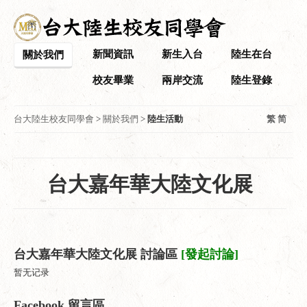
新聞資訊
新生入台
陸生在台
關於我們
校友畢業
兩岸交流
陸生登錄
台大陸生校友同學會
>
關於我們
>
陸生活動
繁
简
台大嘉年華大陸文化展
台大嘉年華大陸文化展 討論區
[發起討論]
暂无记录
Facebook 留言區