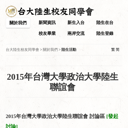
新聞資訊
新生入台
陸生在台
關於我們
校友畢業
兩岸交流
陸生登錄
台大陸生校友同學會
>
關於我們
>
陸生活動
繁
简
2015年台灣大學政治大學陸生
聯誼會
2015年台灣大學政治大學陸生聯誼會 討論區
[發起
討論]